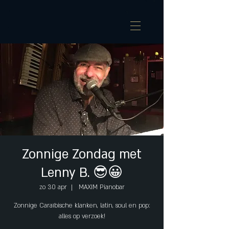
Zonnige Zondag met
Lenny B. 😎😀
zo 30 apr
  |  
MAXIM Pianobar
Zonnige Caraïbische klanken, latin, soul en pop:
alles op verzoek!