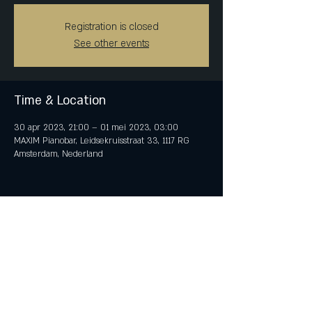
Registration is closed
See other events
Time & Location
30 apr 2023, 21:00 – 01 mei 2023, 03:00
MAXIM Pianobar, Leidsekruisstraat 33, 1117 RG
Amsterdam, Nederland
Share This Event