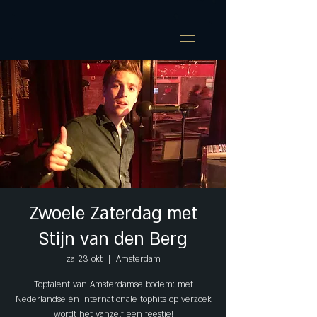
Zwoele Zaterdag met
Stijn van den Berg
za 23 okt
  |  
Amsterdam
Toptalent van Amsterdamse bodem: met
Nederlandse én internationale tophits op verzoek
wordt het vanzelf een feestje!