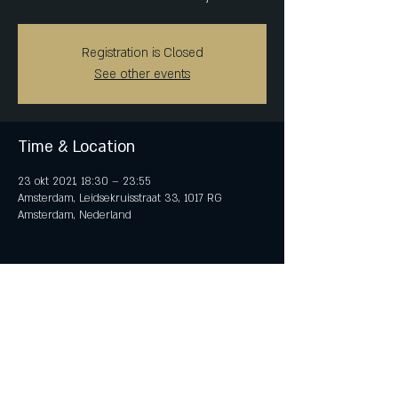
Registration is Closed
See other events
Time & Location
23 okt 2021, 18:30 – 23:55
Amsterdam, Leidsekruisstraat 33, 1017 RG
Amsterdam, Nederland
Share This Event